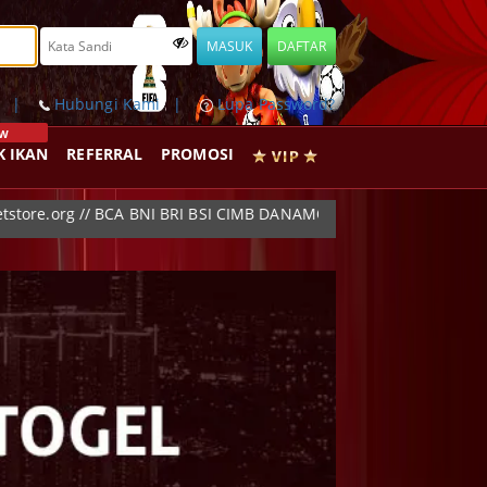
MASUK
at |
Hubungi Kami |
Lupa Password?
W
K IKAN
REFERRAL
PROMOSI
CA BNI BRI BSI CIMB DANAMON E-WALLET JAGO JENIUS MANDIRI MA