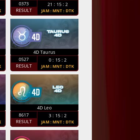
0373
21 : 15 : 0
RESULT
K
JAM : MNT : DTK
4D Taurus
0527
0 : 15 : 0
RESULT
K
JAM : MNT : DTK
4D Leo
8617
3 : 15 : 0
RESULT
K
JAM : MNT : DTK