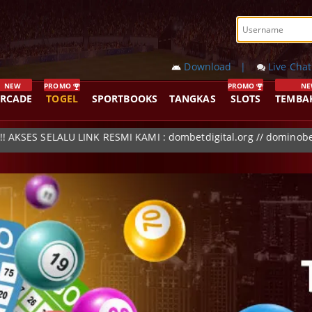
Download |
Live Ch
NEW
PROMO
PROMO
NE
RCADE
TOGEL
SPORTBOOKS
TANGKAS
SLOTS
TEMBA
 RESMI KAMI : dombetdigital.org // dominobetstore.org // B