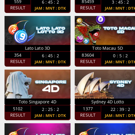
559
85459
6 : 45 : 0
3 : 45 : 0
RESULT
RESULT
JAM : MNT : DTK
JAM : MNT : DT
Lato Lato 3D
Toto Macau 5D
354
83604
6 : 45 : 0
0 : 5 : 0
RESULT
RESULT
JAM : MNT : DTK
JAM : MNT : DT
Toto Singapore 4D
Sydney 4D Lotto
5102
1377
2 : 25 : 0
22 : 39 : 0
RESULT
RESULT
JAM : MNT : DTK
JAM : MNT : DT