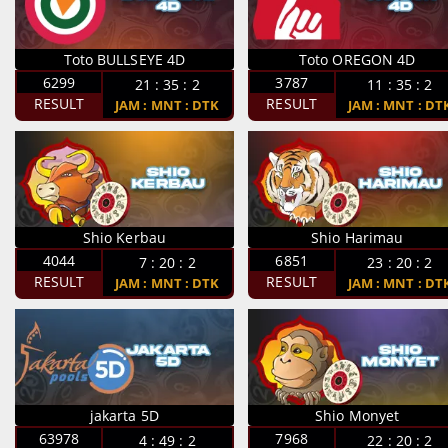
Toto BULLSEYE 4D
Toto OREGON 4D
6299
3787
21 : 35 : 0
11 : 35 : 0
RESULT
RESULT
JAM : MNT : DTK
JAM : MNT : DT
Shio Kerbau
Shio Harimau
4044
6851
7 : 20 : 0
23 : 20 : 0
RESULT
RESULT
JAM : MNT : DTK
JAM : MNT : DT
jakarta 5D
Shio Monyet
63978
7968
4 : 49 : 0
22 : 20 : 0