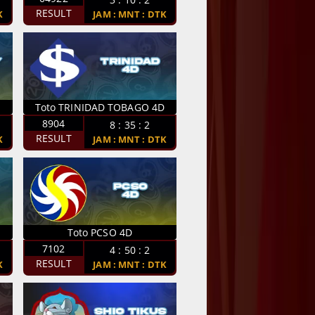
RESULT
K
JAM : MNT : DTK
Toto TRINIDAD TOBAGO 4D
8904
8 : 35 : 0
RESULT
K
JAM : MNT : DTK
Toto PCSO 4D
7102
4 : 50 : 0
RESULT
K
JAM : MNT : DTK