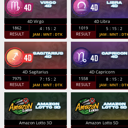
4D Virgo
4D Libra
1862
1019
4 : 15 : 0
5 : 15 : 0
RESULT
RESULT
JAM : MNT : DTK
JAM : MNT : DT
4D Sagitarius
4D Capricorn
7975
1558
7 : 15 : 0
8 : 15 : 0
RESULT
RESULT
JAM : MNT : DTK
JAM : MNT : DT
Amazon Lotto 3D
Amazon Lotto 5D