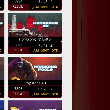
8991
3 : 45 : 0
RESULT
K
JAM : MNT : DTK
Hongkong 4D Lotto
6011
7 : 49 : 0
RESULT
K
JAM : MNT : DTK
King Kong 4D
8806
8 : 20 : 0
RESULT
K
JAM : MNT : DTK