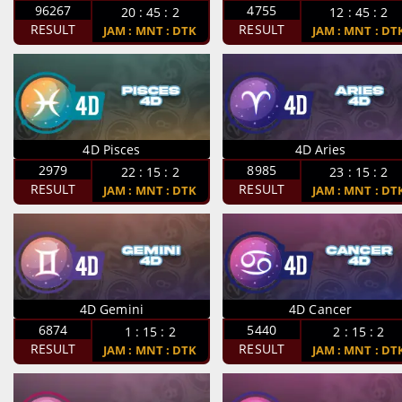
96267
4755
20 : 45 : 0
12 : 45 : 0
RESULT
RESULT
JAM : MNT : DTK
JAM : MNT : DT
4D Pisces
4D Aries
2979
8985
22 : 15 : 0
23 : 15 : 0
RESULT
RESULT
JAM : MNT : DTK
JAM : MNT : DT
4D Gemini
4D Cancer
6874
5440
1 : 15 : 0
2 : 15 : 0
RESULT
RESULT
JAM : MNT : DTK
JAM : MNT : DT